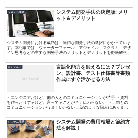
します。 記事を読むことで、以下のことが理解できます。...
システム開発手法の決定版: メリ
システム開発
ット＆デメリット
システム開発における成功は、適切な開発手法の選択にかかっていま
す。本記事では、ウォーターフォール、アジャイル、スクラム、デザ
イン思考などの主要な開発手法のメリットとデメリットを徹底解説し
ます。プロジェクトの性質や要件に合った最適な手法を選択...
言語化能力を鍛えるには？プレゼ
エンジニア
ン、設計書、テスト仕様書等書類
作成にすぐ活かせる方法
・エンジニアだけど、他の人とのコミュニケーションが苦手 ・資料
を作ったりするけど、言ってることが全く伝わらない。 ・上司との
コミュニケーションがうまくいかない 上記のような悩みはありませ
んか？ 自分自身上のような悩みがあり、どうすればよいの...
システム開発の費用相場と節約方
システム開発
法を解説！