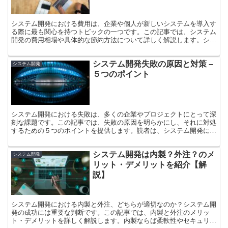
システム開発における費用は、企業や個人が新しいシステムを導入す
る際に最も関心を持つトピックの一つです。この記事では、システム
開発の費用相場や具体的な節約方法について詳しく解説します。シス
テム開発の費用はどのように計算され、どの要素がコストに...
システム開発失敗の原因と対策 –
システム開発
５つのポイント
システム開発における失敗は、多くの企業やプロジェクトにとって深
刻な課題です。この記事では、失敗の原因を明らかにし、それに対処
するための５つのポイントを提供します。読者は、システム開発にお
ける失敗のリスクを理解し、それを最小限に抑えるための具...
システム開発は内製？外注？のメ
システム開発
リット・デメリットを紹介【解
説】
システム開発における内製と外注、どちらが適切なのか？システム開
発の成功には重要な判断です。この記事では、内製と外注のメリッ
ト・デメリットを詳しく解説します。内製ならば柔軟性やセキュリテ