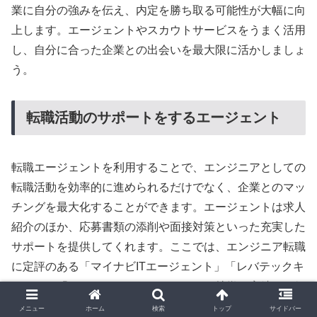
業に自分の強みを伝え、内定を勝ち取る可能性が大幅に向
上します。エージェントやスカウトサービスをうまく活用
し、自分に合った企業との出会いを最大限に活かしましょ
う。
転職活動のサポートをするエージェント
転職エージェントを利用することで、エンジニアとしての
転職活動を効率的に進められるだけでなく、企業とのマッ
チングを最大化することができます。エージェントは求人
紹介のほか、応募書類の添削や面接対策といった充実した
サポートを提供してくれます。ここでは、エンジニア転職
に定評のある「マイナビITエージェント」「レバテックキ
ャリア」「リクルートエージェント」の特徴や実績をご紹
介します。
メニュー
ホーム
検索
トップ
サイドバー