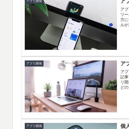
ア
アプリ開発
アプ
ツー
方に
ルが
ア
アプリ開発
アプ
記事
リ開
どの
個
アプリ開発